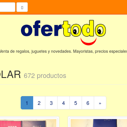
Venta de regalos, juguetes y novedades. Mayoristas, precios especiale
OLAR
672 productos
1
2
3
4
5
6
»