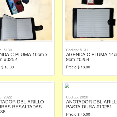
o: 5130
Código: 5131
NDA C PLUMA 10cm x
AGENDA C PLUMA 14c
m #0252
9cm #0254
 $ 10.00
Precio $ 16.00
o: 2022
Código: 2028
TADOR DBL ARILLO
ANOTADOR DBL ARIL
URAS RESALTADAS
PASTA DURA #10281
136
Precio $ 45.00