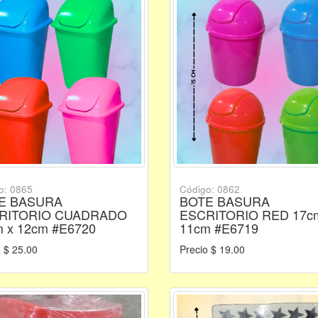
o: 0865
Código: 0862
E BASURA
BOTE BASURA
RITORIO CUADRADO
ESCRITORIO RED 17c
 x 12cm #E6720
11cm #E6719
 $ 25.00
Precio $ 19.00