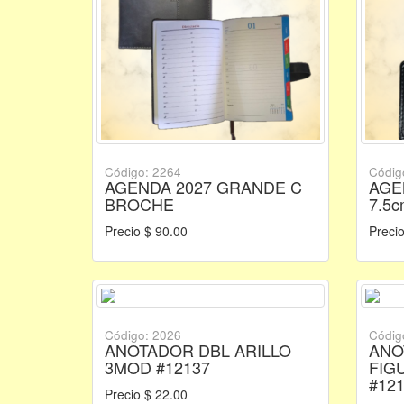
Código: 2264
Códig
AGENDA 2027 GRANDE C
AGE
BROCHE
7.5c
Precio $ 90.00
Precio
Código: 2026
Códig
ANOTADOR DBL ARILLO
ANO
3MOD #12137
FIG
#12
Precio $ 22.00