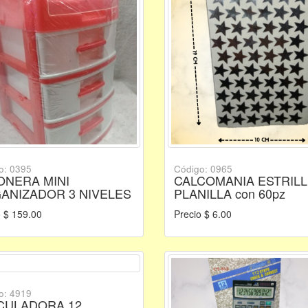
o: 0395
Código: 0965
ONERA MINI
CALCOMANIA ESTRILL
ANIZADOR 3 NIVELES
PLANILLA con 60pz
o $ 159.00
Precio $ 6.00
o: 4919
CULADORA 12