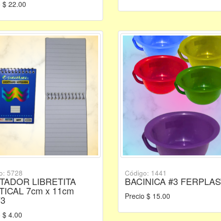
 $ 22.00
o: 5728
Código: 1441
TADOR LIBRETITA
BACINICA #3 FERPLAS
TICAL 7cm x 11cm
Precio $ 15.00
73
 $ 4.00