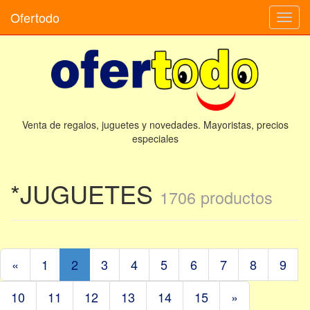
Ofertodo
Camb
naveg
Venta de regalos, juguetes y novedades. Mayoristas, precios
especiales
*JUGUETES
1706 productos
«
1
2
3
4
5
6
7
8
9
10
11
12
13
14
15
»