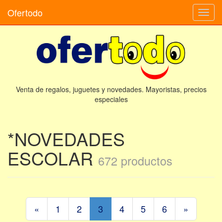
Ofertodo
Camb
naveg
Venta de regalos, juguetes y novedades. Mayoristas, precios
especiales
*NOVEDADES
ESCOLAR
672 productos
«
1
2
3
4
5
6
»