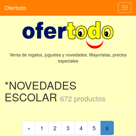
Ofertodo
Camb
naveg
Venta de regalos, juguetes y novedades. Mayoristas, precios
especiales
*NOVEDADES
ESCOLAR
672 productos
«
1
2
3
4
5
6