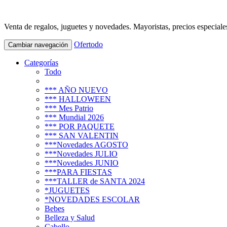
Venta de regalos, juguetes y novedades. Mayoristas, precios especiale
Ofertodo
Cambiar navegación
Categorías
Todo
*** AÑO NUEVO
*** HALLOWEEN
*** Mes Patrio
*** Mundial 2026
*** POR PAQUETE
*** SAN VALENTIN
***Novedades AGOSTO
***Novedades JULIO
***Novedades JUNIO
***PARA FIESTAS
***TALLER de SANTA 2024
*JUGUETES
*NOVEDADES ESCOLAR
Bebes
Belleza y Salud
Cabello