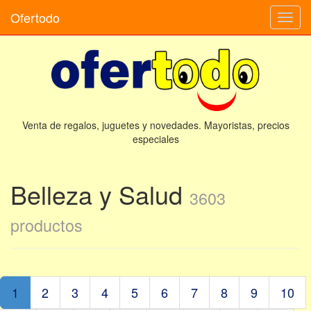
Ofertodo
Camb
naveg
Venta de regalos, juguetes y novedades. Mayoristas, precios
especiales
Belleza y Salud
3603
productos
1
2
3
4
5
6
7
8
9
10