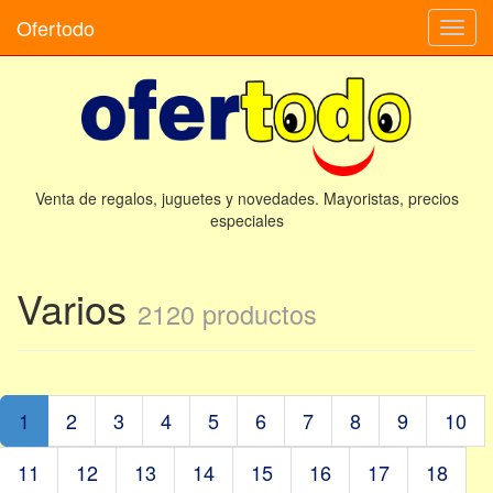
Ofertodo
Camb
naveg
Venta de regalos, juguetes y novedades. Mayoristas, precios
especiales
Varios
2120 productos
1
2
3
4
5
6
7
8
9
10
11
12
13
14
15
16
17
18