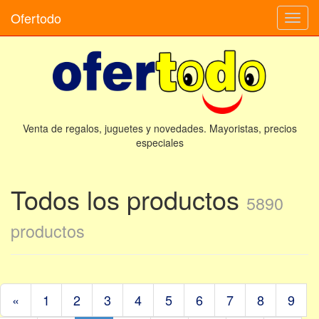
Ofertodo
Camb
naveg
Venta de regalos, juguetes y novedades. Mayoristas, precios
especiales
Todos los productos
5890
productos
«
1
2
3
4
5
6
7
8
9