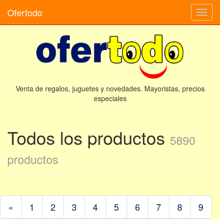
Ofertodo
Camb
naveg
Venta de regalos, juguetes y novedades. Mayoristas, precios
especiales
Todos los productos
5890
productos
«
1
2
3
4
5
6
7
8
9