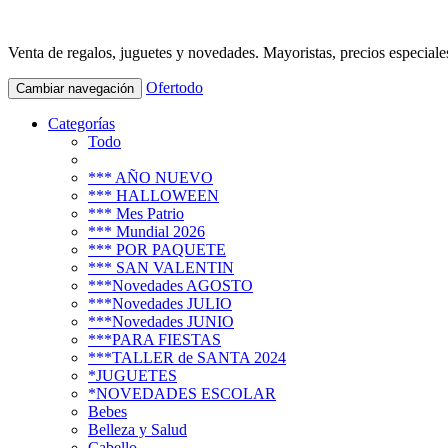
Venta de regalos, juguetes y novedades. Mayoristas, precios especiale
Ofertodo
Cambiar navegación
Categorías
Todo
*** AÑO NUEVO
*** HALLOWEEN
*** Mes Patrio
*** Mundial 2026
*** POR PAQUETE
*** SAN VALENTIN
***Novedades AGOSTO
***Novedades JULIO
***Novedades JUNIO
***PARA FIESTAS
***TALLER de SANTA 2024
*JUGUETES
*NOVEDADES ESCOLAR
Bebes
Belleza y Salud
Cabello