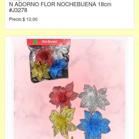
N ADORNO FLOR NOCHEBUENA 18cm
#J3278
Precio $ 12.00