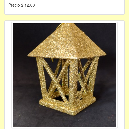
Precio $ 12.00