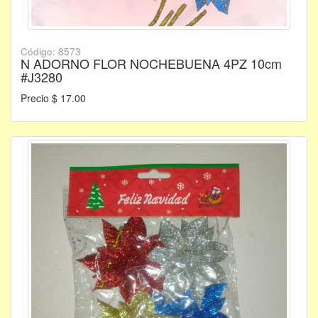
Código: 8573
N ADORNO FLOR NOCHEBUENA 4PZ 10cm
#J3280
Precio $ 17.00