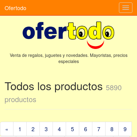
Ofertodo
Camb
naveg
Venta de regalos, juguetes y novedades. Mayoristas, precios
especiales
Todos los productos
5890
productos
«
1
2
3
4
5
6
7
8
9