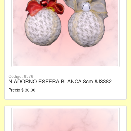
Código: 8576
N ADORNO ESFERA BLANCA 8cm #J3382
Precio $ 30.00