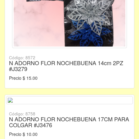
Código: 8572
N ADORNO FLOR NOCHEBUENA 14cm 2PZ
#J3279
Precio $ 15.00
Código: 8758
N ADORNO FLOR NOCHEBUENA 17CM PARA
COLGAR #J3476
Precio $ 10.00