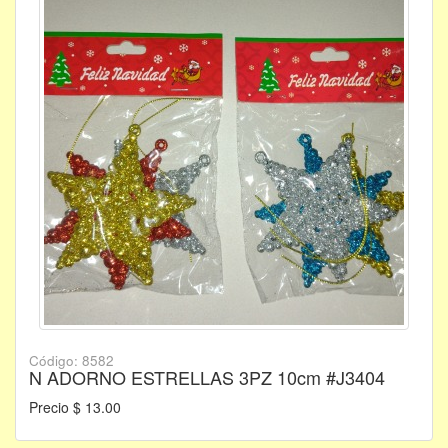
Código: 8582
N ADORNO ESTRELLAS 3PZ 10cm #J3404
Precio $ 13.00