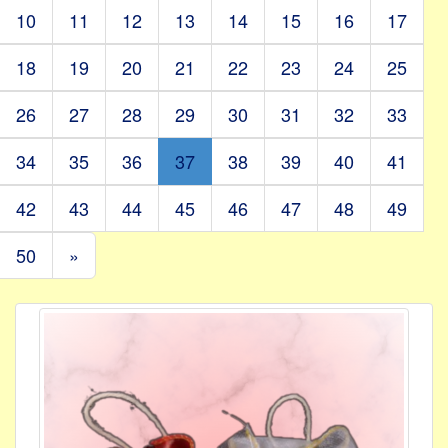
10
11
12
13
14
15
16
17
18
19
20
21
22
23
24
25
26
27
28
29
30
31
32
33
34
35
36
37
38
39
40
41
42
43
44
45
46
47
48
49
50
»