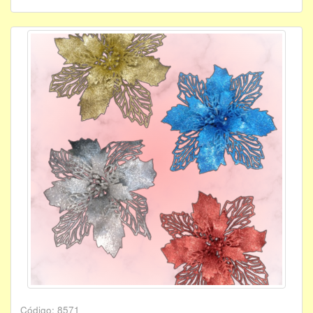
Código: 8571