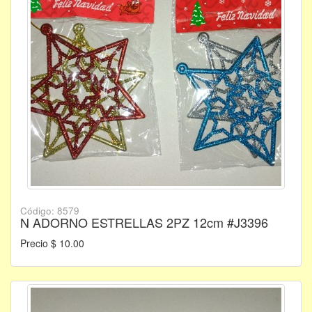
Código: 8579
N ADORNO ESTRELLAS 2PZ 12cm #J3396
Precio $ 10.00