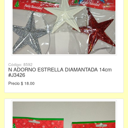
Código: 8592
N ADORNO ESTRELLA DIAMANTADA 14cm
#J3426
Precio $ 18.00