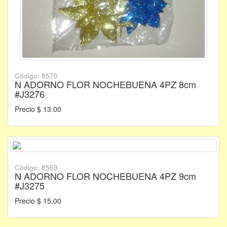
Código: 8570
N ADORNO FLOR NOCHEBUENA 4PZ 8cm
#J3276
Precio $ 13.00
Código: 8569
N ADORNO FLOR NOCHEBUENA 4PZ 9cm
#J3275
Precio $ 15.00