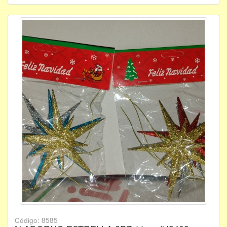
Código: 8585