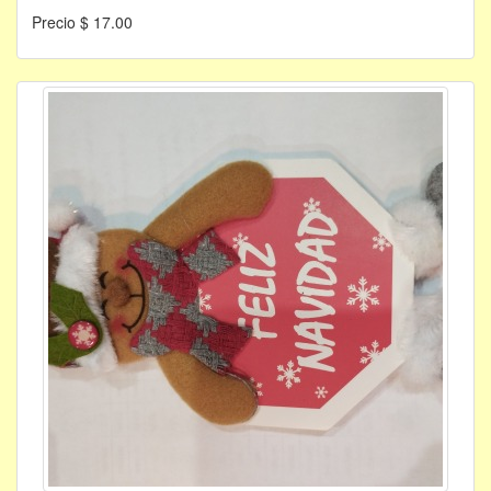
Precio $ 17.00