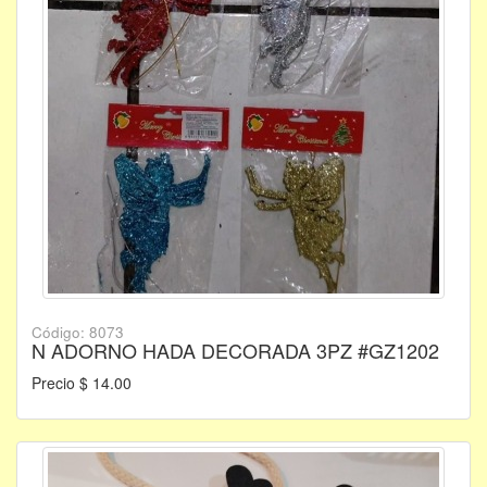
Código: 8073
N ADORNO HADA DECORADA 3PZ #GZ1202
Precio $ 14.00