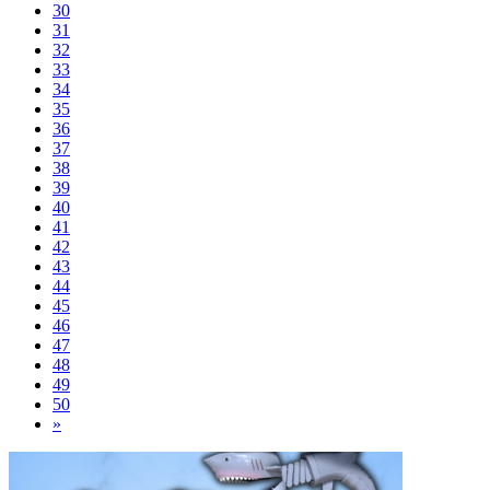
30
31
32
33
34
35
36
37
38
39
40
41
42
43
44
45
46
47
48
49
50
»