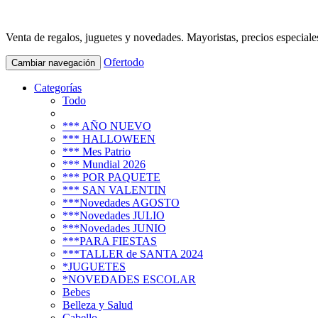
Venta de regalos, juguetes y novedades. Mayoristas, precios especiale
Ofertodo
Cambiar navegación
Categorías
Todo
*** AÑO NUEVO
*** HALLOWEEN
*** Mes Patrio
*** Mundial 2026
*** POR PAQUETE
*** SAN VALENTIN
***Novedades AGOSTO
***Novedades JULIO
***Novedades JUNIO
***PARA FIESTAS
***TALLER de SANTA 2024
*JUGUETES
*NOVEDADES ESCOLAR
Bebes
Belleza y Salud
Cabello