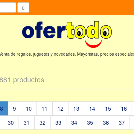
Venta de regalos, juguetes y novedades. Mayoristas, precios especiale
881 productos
8
9
10
11
12
13
14
15
16
30
31
32
33
34
35
36
37