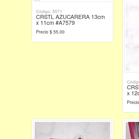
Código: 5571
CRSTL AZUCARERA 13cm
x 11cm #A7579
Precio $ 55.00
Códig
CRS
x 12
Precio