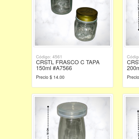
Código: 4561
Códig
CRSTL FRASCO C TAPA
CRS
150ml #A7566
200m
Precio $ 14.00
Precio