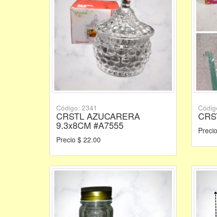
Código: 2341
Códig
CRSTL AZUCARERA
CRS
9.3x8CM #A7555
Precio
Precio $ 22.00