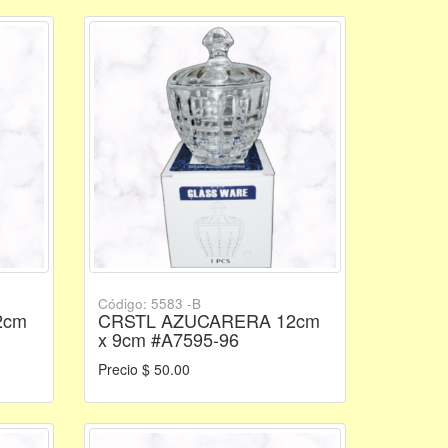
Código: 5583 -B
2cm
CRSTL AZUCARERA 12cm
x 9cm #A7595-96
Precio $ 50.00