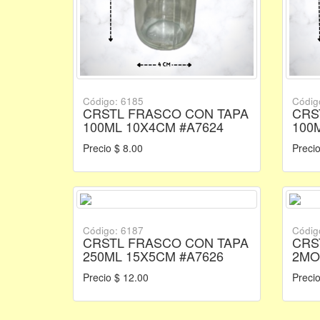
Código: 6185
Códig
CRSTL FRASCO CON TAPA
CRS
100ML 10X4CM #A7624
100
Precio $ 8.00
Precio
Código: 6187
Códig
CRSTL FRASCO CON TAPA
CRS
250ML 15X5CM #A7626
2MO
Precio $ 12.00
Precio