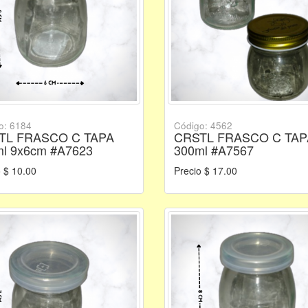
o: 6184
Código: 4562
TL FRASCO C TAPA
CRSTL FRASCO C TAP
l 9x6cm #A7623
300ml #A7567
 $ 10.00
Precio $ 17.00