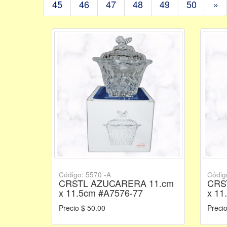
45
46
47
48
49
50
»
Código: 5570 -A
Códig
CRSTL AZUCARERA 11.cm
CRS
x 11.5cm #A7576-77
x 11
Precio $ 50.00
Precio