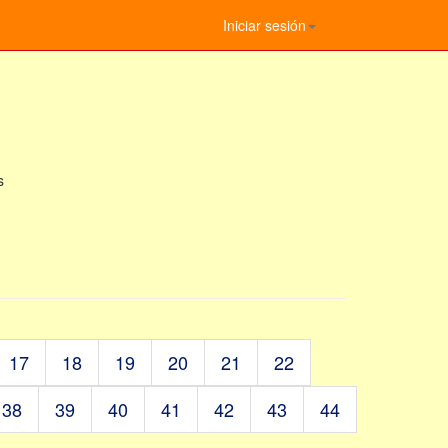
Iniciar sesión
s
17
18
19
20
21
22
38
39
40
41
42
43
44