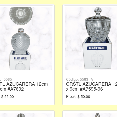
o: 5585
Código: 5583 -A
TL AZUCARERA 12cm
CRSTL AZUCARERA 1
3cm #A7602
x 9cm #A7595-96
 $ 55.00
Precio $ 50.00